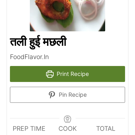
तली हुई मछली
FoodFlavor.In
Print Recipe
Pin Recipe
PREP TIME
COOK
TOTAL