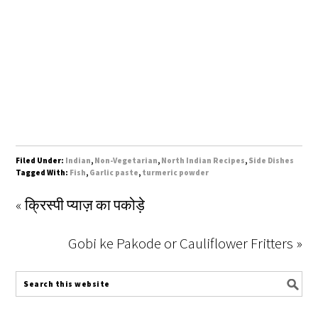
Filed Under:
Indian
,
Non-Vegetarian
,
North Indian Recipes
,
Side Dishes
Tagged With:
Fish
,
Garlic paste
,
turmeric powder
« क्रिस्पी प्याज़ का पकोड़े
Gobi ke Pakode or Cauliflower Fritters »