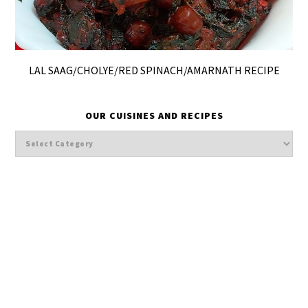
LAL SAAG/CHOLYE/RED SPINACH/AMARNATH RECIPE
OUR CUISINES AND RECIPES
Our
cuisines
and
Recipes